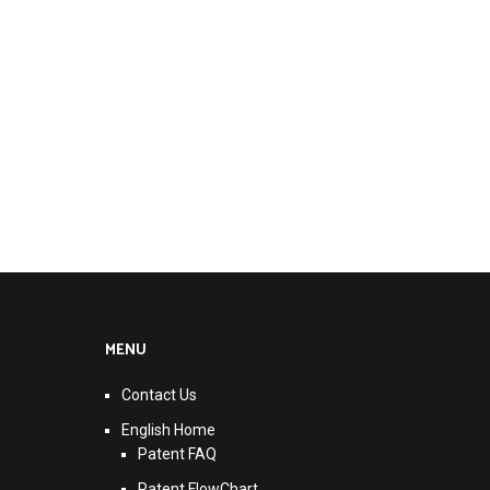
MENU
Contact Us
English Home
Patent FAQ
Patent FlowChart