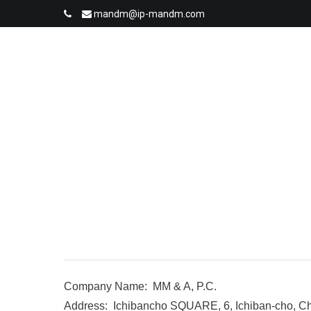
コ
mandm@ip-mandm.com
ン
テ
ン
ツ
MM & A, P.C.
Trademark, Design, Patent in Japan
へ
ス
キ
ッ
プ
Company Name: MM & A, P.C.
Address: Ichibancho SQUARE, 6, Ichiban-cho, C