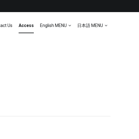
act Us
Access
English MENU
日本語 MENU