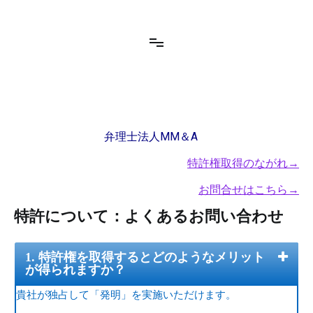
コ
ン
MM & A, P.C.
Trademark, Design, Patent in Japan
テ
ン
ツ
へ
ス
キ
ッ
弁理士法人MM＆A
プ
特許権取得のながれ→
お問合せはこちら→
特許について：よくあるお問い合わせ
1. 特許権を取得するとどのようなメリット
が得られますか？
貴社が独占して「発明」を実施いただけます。